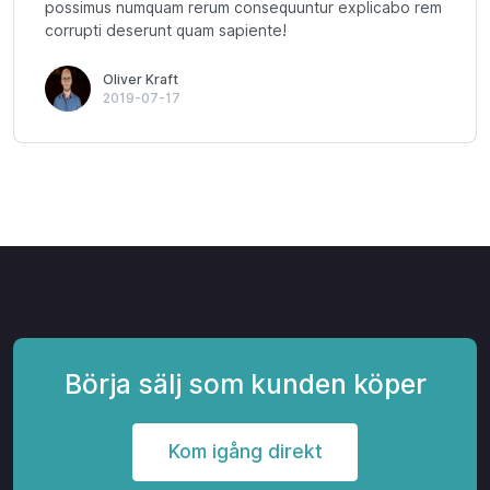
possimus numquam rerum consequuntur explicabo rem
corrupti deserunt quam sapiente!
Oliver Kraft
2019-07-17
Börja sälj som kunden köper
Kom igång direkt